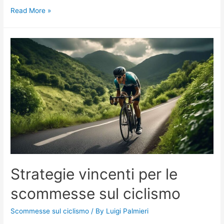
Come
Read More »
Funzionano
le
Scommesse
Ciclismo
Oggi
Strategie vincenti per le
scommesse sul ciclismo
Scommesse sul ciclismo
/ By
Luigi Palmieri