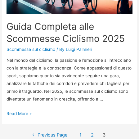
Guida Completa alle
Scommesse Ciclismo 2025
Scommesse sul ciclismo
/ By
Luigi Palmieri
Nel mondo del ciclismo, la passione e l’emozione si intrecciano
con la strategia e la conoscenza. Come appassionati di questo
sport, sappiamo quanto sia avvincente seguire una gara,
analizzare le tattiche dei corridori e prevedere chi taglierà per
primo il traguardo. Nel 2025, le scommesse sul ciclismo sono
diventate un fenomeno in crescita, offrendo a …
Guida
Read More »
Completa
alle
Navigazione
←
Previous Page
1
2
3
Scommesse