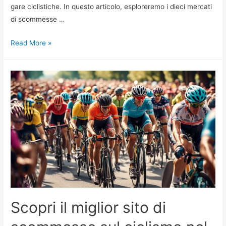
gare ciclistiche. In questo articolo, esploreremo i dieci mercati
di scommesse …
Top
Read More »
10
Mercati
Scommesse
Ciclismo
Più
Popolari
Scopri il miglior sito di