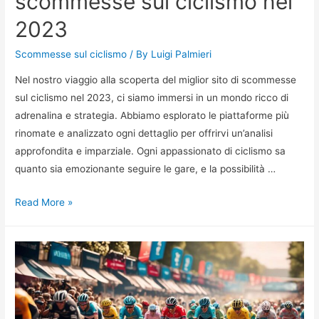
scommesse sul ciclismo nel
2023
Scommesse sul ciclismo
/ By
Luigi Palmieri
Nel nostro viaggio alla scoperta del miglior sito di scommesse
sul ciclismo nel 2023, ci siamo immersi in un mondo ricco di
adrenalina e strategia. Abbiamo esplorato le piattaforme più
rinomate e analizzato ogni dettaglio per offrirvi un’analisi
approfondita e imparziale. Ogni appassionato di ciclismo sa
quanto sia emozionante seguire le gare, e la possibilità …
Scopri
Read More »
il
miglior
sito
di
scommesse
sul