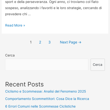
sport e della perseveranza. Ogni anno, ci troviamo col fiato
sospeso, analizzando i favoriti e le loro strategie, cercando di
prevedere chi …
Giro
Read More »
d'Italia:
Analisi
Navigazione
1
2
3
Next Page
→
Completa
articoli
dei
Cerca
Favoriti
Cerca
Recent Posts
Ciclismo e Scommesse: Analisi del Fenomeno 2025
Comportamento Scommettitori: Cosa Dice la Ricerca
6 Errori Comuni nelle Scommesse Ciclistiche