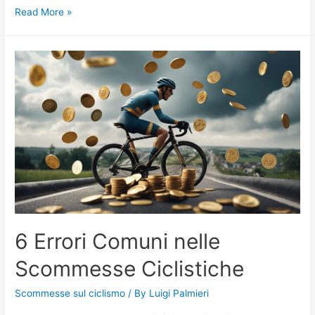
Comportamento
Read More »
Scommettitori:
Cosa
Dice
la
Ricerca
6 Errori Comuni nelle
Scommesse Ciclistiche
Scommesse sul ciclismo
/ By
Luigi Palmieri