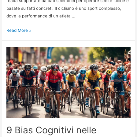
realtà supportate da dati scientifici per operare scelte lucide e
basate su fatti concreti. Il ciclismo è uno sport complesso,
dove la performance di un atleta …
Scommesse
Read More »
Ciclistiche:
Miti
vs
Realtà
Scientifica
9 Bias Cognitivi nelle