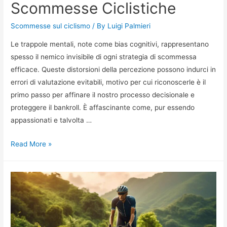
Scommesse Ciclistiche
Scommesse sul ciclismo
/ By
Luigi Palmieri
Le trappole mentali, note come bias cognitivi, rappresentano
spesso il nemico invisibile di ogni strategia di scommessa
efficace. Queste distorsioni della percezione possono indurci in
errori di valutazione evitabili, motivo per cui riconoscerle è il
primo passo per affinare il nostro processo decisionale e
proteggere il bankroll. È affascinante come, pur essendo
appassionati e talvolta …
9
Read More »
Bias
Cognitivi
nelle
Scommesse
Ciclistiche