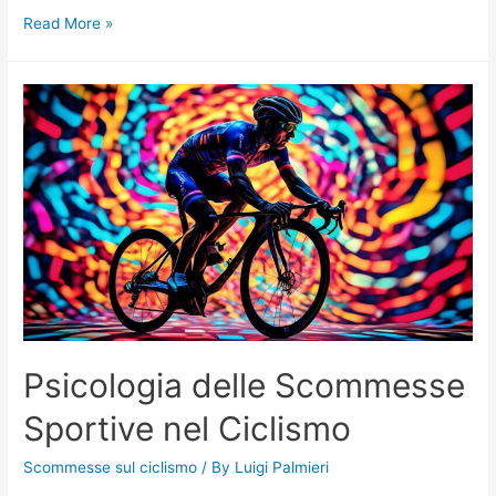
Come
Read More »
la
Mentalità
Influenza
le
Scelte
Ciclistiche
Psicologia delle Scommesse
Sportive nel Ciclismo
Scommesse sul ciclismo
/ By
Luigi Palmieri